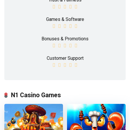
Games & Software
Bonuses & Promotions
Customer Support
N1 Casino Games