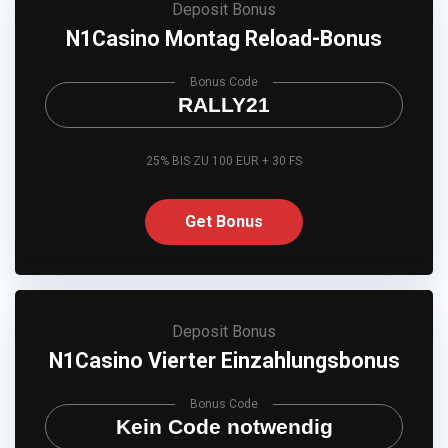
Deposit Bonus
N1Casino Montag Reload-Bonus
Bonus Code
RALLY21
25% BIS ZU 100 EUR + 30 FS
Get Bonus
Deposit Bonus
N1Casino Vierter Einzahlungsbonus
Bonus Code
Kein Code notwendig