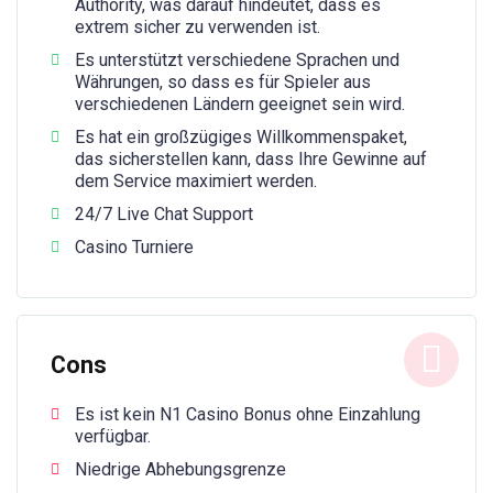
Authority, was darauf hindeutet, dass es
extrem sicher zu verwenden ist.
Es unterstützt verschiedene Sprachen und
Währungen, so dass es für Spieler aus
verschiedenen Ländern geeignet sein wird.
Es hat ein großzügiges Willkommenspaket,
das sicherstellen kann, dass Ihre Gewinne auf
dem Service maximiert werden.
24/7 Live Chat Support
Casino Turniere
Cons
Es ist kein N1 Casino Bonus ohne Einzahlung
verfügbar.
Niedrige Abhebungsgrenze