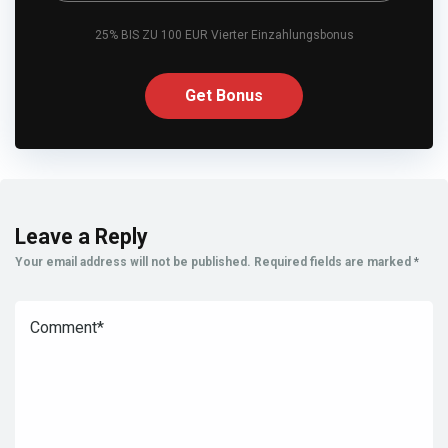
25% BIS ZU 100 EUR Vierter Einzahlungsbonus
Get Bonus
Leave a Reply
Your email address will not be published.
Required fields are marked
*