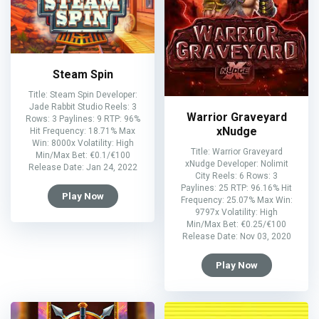
Steam Spin
Title: Steam Spin Developer:
Jade Rabbit Studio Reels: 3
Warrior Graveyard
Rows: 3 Paylines: 9 RTP: 96%
xNudge
Hit Frequency: 18.71% Max
Win: 8000x Volatility: High
Title: Warrior Graveyard
Min/Max Bet: €0.1/€100
xNudge Developer: Nolimit
Release Date: Jan 24, 2022
City Reels: 6 Rows: 3
Paylines: 25 RTP: 96.16% Hit
Play Now
Frequency: 25.07% Max Win:
9797x Volatility: High
Min/Max Bet: €0.25/€100
Release Date: Nov 03, 2020
Play Now