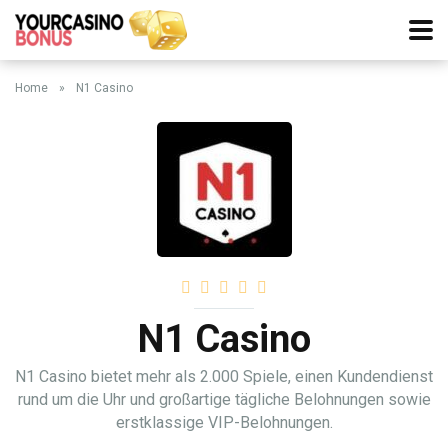
Home
»
N1 Casino
N1 Casino
N1 Casino bietet mehr als 2.000 Spiele, einen Kundendienst
rund um die Uhr und großartige tägliche Belohnungen sowie
erstklassige VIP-Belohnungen.