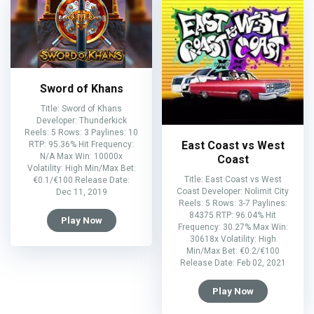
Sword of Khans
Title: Sword of Khans
Developer: Thunderkick
Reels: 5 Rows: 3 Paylines: 10
East Coast vs West
RTP: 95.36% Hit Frequency:
N/A Max Win: 10000x
Coast
Volatility: High Min/Max Bet:
Title: East Coast vs West
€0.1/€100 Release Date:
Coast Developer: Nolimit City
Dec 11, 2019
Reels: 5 Rows: 3-7 Paylines:
84375 RTP: 96.04% Hit
Play Now
Frequency: 30.27% Max Win:
30618x Volatility: High
Min/Max Bet: €0.2/€100
Release Date: Feb 02, 2021
Play Now