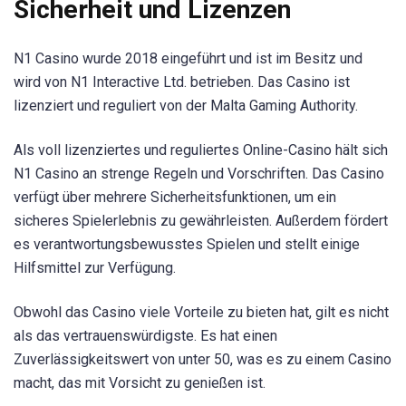
Sicherheit und Lizenzen
N1 Casino wurde 2018 eingeführt und ist im Besitz und
wird von N1 Interactive Ltd. betrieben. Das Casino ist
lizenziert und reguliert von der Malta Gaming Authority.
Als voll lizenziertes und reguliertes Online-Casino hält sich
N1 Casino an strenge Regeln und Vorschriften. Das Casino
verfügt über mehrere Sicherheitsfunktionen, um ein
sicheres Spielerlebnis zu gewährleisten. Außerdem fördert
es verantwortungsbewusstes Spielen und stellt einige
Hilfsmittel zur Verfügung.
Obwohl das Casino viele Vorteile zu bieten hat, gilt es nicht
als das vertrauenswürdigste. Es hat einen
Zuverlässigkeitswert von unter 50, was es zu einem Casino
macht, das mit Vorsicht zu genießen ist.