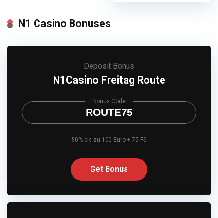
N1 Casino Bonuses
Deposit Bonus
N1Casino Freitag Route
Bonus Code
ROUTE75
50% bis zu 100 Euro + 75 FS
Get Bonus