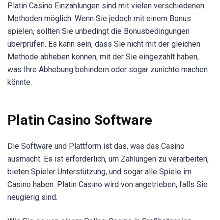
Platin Casino Einzahlungen sind mit vielen verschiedenen
Methoden möglich. Wenn Sie jedoch mit einem Bonus
spielen, sollten Sie unbedingt die Bonusbedingungen
überprüfen. Es kann sein, dass Sie nicht mit der gleichen
Methode abheben können, mit der Sie eingezahlt haben,
was Ihre Abhebung behindern oder sogar zunichte machen
könnte.
Platin Casino Software
Die Software und Plattform ist das, was das Casino
ausmacht. Es ist erforderlich, um Zahlungen zu verarbeiten,
bieten Spieler Unterstützung, und sogar alle Spiele im
Casino haben. Platin Casino wird von angetrieben, falls Sie
neugierig sind.