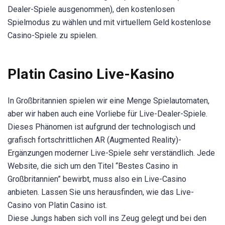
Dealer-Spiele ausgenommen), den kostenlosen
Spielmodus zu wählen und mit virtuellem Geld kostenlose
Casino-Spiele zu spielen.
Platin Casino Live-Kasino
In Großbritannien spielen wir eine Menge Spielautomaten,
aber wir haben auch eine Vorliebe für Live-Dealer-Spiele.
Dieses Phänomen ist aufgrund der technologisch und
grafisch fortschrittlichen AR (Augmented Reality)-
Ergänzungen moderner Live-Spiele sehr verständlich. Jede
Website, die sich um den Titel “Bestes Casino in
Großbritannien” bewirbt, muss also ein Live-Casino
anbieten. Lassen Sie uns herausfinden, wie das Live-
Casino von Platin Casino ist.
Diese Jungs haben sich voll ins Zeug gelegt und bei den