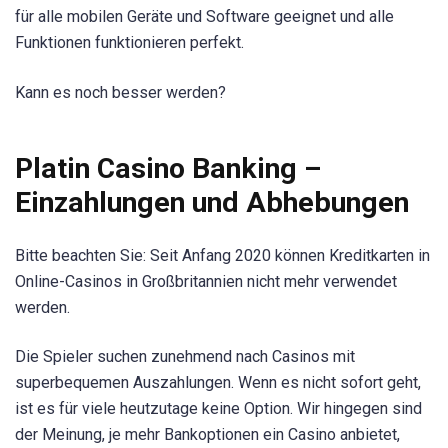
für alle mobilen Geräte und Software geeignet und alle
Funktionen funktionieren perfekt.
Kann es noch besser werden?
Platin Casino Banking –
Einzahlungen und Abhebungen
Bitte beachten Sie: Seit Anfang 2020 können Kreditkarten in
Online-Casinos in Großbritannien nicht mehr verwendet
werden.
Die Spieler suchen zunehmend nach Casinos mit
superbequemen Auszahlungen. Wenn es nicht sofort geht,
ist es für viele heutzutage keine Option. Wir hingegen sind
der Meinung, je mehr Bankoptionen ein Casino anbietet,