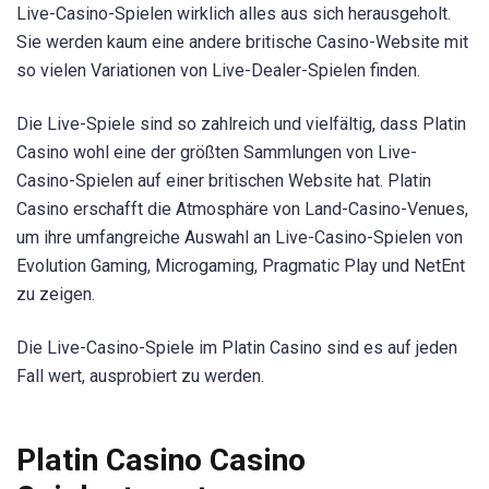
Live-Casino-Spielen wirklich alles aus sich herausgeholt.
Sie werden kaum eine andere britische Casino-Website mit
so vielen Variationen von Live-Dealer-Spielen finden.
Die Live-Spiele sind so zahlreich und vielfältig, dass Platin
Casino wohl eine der größten Sammlungen von Live-
Casino-Spielen auf einer britischen Website hat. Platin
Casino erschafft die Atmosphäre von Land-Casino-Venues,
um ihre umfangreiche Auswahl an Live-Casino-Spielen von
Evolution Gaming, Microgaming, Pragmatic Play und NetEnt
zu zeigen.
Die Live-Casino-Spiele im Platin Casino sind es auf jeden
Fall wert, ausprobiert zu werden.
Platin Casino Casino