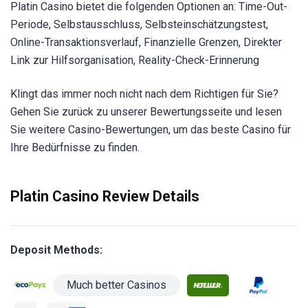
Platin Casino bietet die folgenden Optionen an: Time-Out-
Periode, Selbstausschluss, Selbsteinschätzungstest,
Online-Transaktionsverlauf, Finanzielle Grenzen, Direkter
Link zur Hilfsorganisation, Reality-Check-Erinnerung
Klingt das immer noch nicht nach dem Richtigen für Sie?
Gehen Sie zurück zu unserer Bewertungsseite und lesen
Sie weitere Casino-Bewertungen, um das beste Casino für
Ihre Bedürfnisse zu finden.
Platin Casino Review Details
Deposit Methods:
Much better Casinos