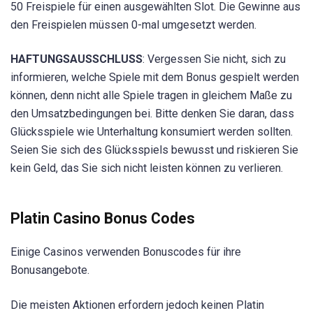
50 Freispiele für einen ausgewählten Slot. Die Gewinne aus
den Freispielen müssen 0-mal umgesetzt werden.
HAFTUNGSAUSSCHLUSS
: Vergessen Sie nicht, sich zu
informieren, welche Spiele mit dem Bonus gespielt werden
können, denn nicht alle Spiele tragen in gleichem Maße zu
den Umsatzbedingungen bei. Bitte denken Sie daran, dass
Glücksspiele wie Unterhaltung konsumiert werden sollten.
Seien Sie sich des Glücksspiels bewusst und riskieren Sie
kein Geld, das Sie sich nicht leisten können zu verlieren.
Platin Casino Bonus Codes
Einige Casinos verwenden Bonuscodes für ihre
Bonusangebote.
Die meisten Aktionen erfordern jedoch keinen Platin