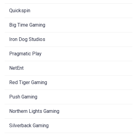
Quickspin
Big Time Gaming
Iron Dog Studios
Pragmatic Play
NetEnt
Red Tiger Gaming
Push Gaming
Northern Lights Gaming
Silverback Gaming