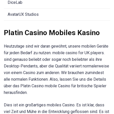
DiceLab
AvatarUX Studios
Platin Casino Mobiles Kasino
Heutzutage sind wir daran gewöhnt, unsere mobilen Geräte
für jeden Bedarf zu nutzen. mobile casino for UK players.
sind genauso beliebt oder sogar noch beliebter als ihre
Desktop-Pendants, aber die Qualität variiert normalerweise
von einem Casino zum anderen. Wir brauchen zumindest
alle normalen Funktionen. Also, lassen Sie uns die Details
über das Platin Casino mobile Casino für britische Spieler
herausfinden.
Dies ist ein großartiges mobiles Casino. Es ist klar, dass
viel Zeit und Mühe in die Entwicklung geflossen sind. Es ist