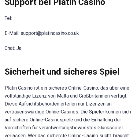
Support bei Platin Casino
Tel: –
E-Mail:
support@platincasino.co.uk
Chat: Ja
Sicherheit und sicheres Spiel
Platin Casino ist ein sicheres Online-Casino, das über eine
vollständige Lizenz von Malta und Großbritannien verfügt.
Diese Aufsichtsbehörden erteilen nur Lizenzen an
vertrauenswürdige Online-Casinos. Die Spieler können sich
auf sichere Online-Casinospiele und die Einhaltung der
Vorschriften für verantwortungsbewusstes Glücksspiel
verlassen. Wer das sicherste Online-Casino sucht, braucht