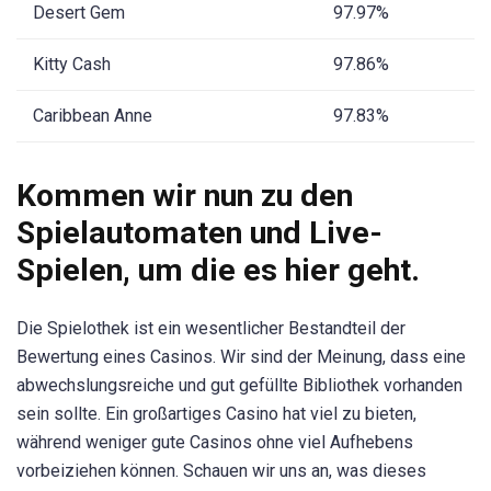
Desert Gem
97.97%
Kitty Cash
97.86%
Caribbean Anne
97.83%
Kommen wir nun zu den
Spielautomaten und Live-
Spielen, um die es hier geht.
Die Spielothek ist ein wesentlicher Bestandteil der
Bewertung eines Casinos. Wir sind der Meinung, dass eine
abwechslungsreiche und gut gefüllte Bibliothek vorhanden
sein sollte. Ein großartiges Casino hat viel zu bieten,
während weniger gute Casinos ohne viel Aufhebens
vorbeiziehen können. Schauen wir uns an, was dieses