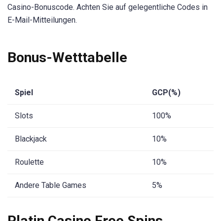
Casino-Bonuscode. Achten Sie auf gelegentliche Codes in
E-Mail-Mitteilungen.
Bonus-Wetttabelle
Spiel
GCP(%)
Slots
100%
Blackjack
10%
Roulette
10%
Andere Table Games
5%
Platin Casino Free Spins