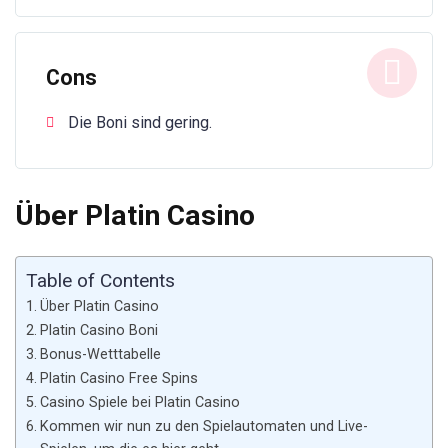
Cons
Die Boni sind gering.
Über Platin Casino
Table of Contents
Über Platin Casino
Platin Casino Boni
Bonus-Wetttabelle
Platin Casino Free Spins
Casino Spiele bei Platin Casino
Kommen wir nun zu den Spielautomaten und Live-