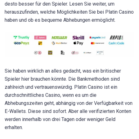
desto besser für den Spieler. Lesen Sie weiter, um
herauszufinden, welche Möglichkeiten Sie bei Platin Casino
haben und ob es bequeme Abhebungen ermöglicht.
Sie haben wirklich an alles gedacht, was ein britischer
Spieler hier brauchen könnte. Die Bankmethoden sind
zahlreich und vertrauenswürdig. Platin Casino ist ein
durchschnittliches Casino, wenn es um die
Abhebungszeiten geht, abhängig von der Verfügbarkeit von
E-Wallets. Diese sind sofort. Aber alle verifizierten Konten
werden innerhalb von drei Tagen oder weniger Geld
erhalten.